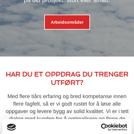
på ditt prosjekt, stort eller smått.
Arbeidsområder
HAR DU ET OPPDRAG DU TRENGER
UTFØRT?
Med flere tiårs erfaring og bred kompetanse innen
flere fagfelt,
så er vi godt rustet for å løse alle
oppgaver og levere bygg av solid kvalitet.
Vi er i tett
dialog med kunden for å optimalisere og finne de
beste løsningene for ditt prosjekt.