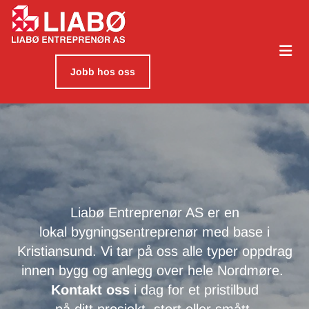
Jobb hos oss
Liabø Entreprenør AS er en
lokal bygningsentreprenør med base i
Kristiansund. Vi tar på oss alle typer oppdrag
innen bygg og anlegg over hele Nordmøre.
Kontakt oss
i dag for et pristilbud