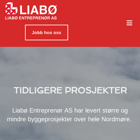
Jobb hos oss
TIDLIGERE PROSJEKTER
Liabø Entreprenør AS har levert større og
mindre byggeprosjekter over hele Nordmøre.